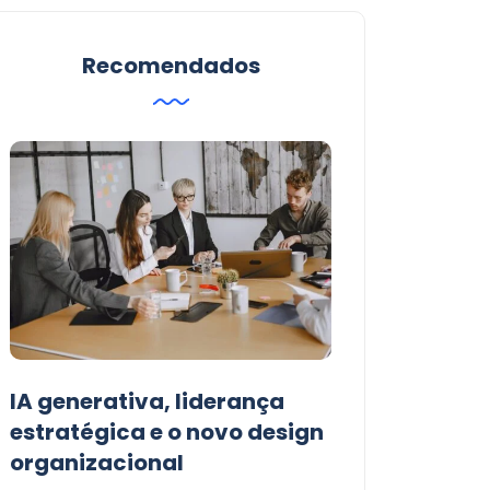
Recomendados
IA generativa, liderança
Pluralidade e 
estratégica e o novo design
habilidades t
organizacional
força de um t