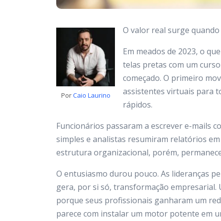
O valor real surge quando 
Em meados de 2023, o que 
telas pretas com um cursor
começado. O primeiro movi
assistentes virtuais para
Por
Caio Laurino
rápidos.
Funcionários passaram a escrever e-mails c
simples e analistas resumiram relatórios em 
estrutura organizacional, porém, permane
O entusiasmo durou pouco. As lideranças p
gera, por si só, transformação empresarial
porque seus profissionais ganharam um reda
parece com instalar um motor potente em u