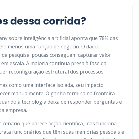
os dessa corrida?
y sobre inteligência artificial aponta que 78% das
pelo menos uma função de negócio. O dado
o da pesquisa: poucas conseguem capturar valor
o em escala. A maioria continua presa à fase da
quer reconfiguração estrutural dos processos.
nas como uma interface isolada, seu impacto
ecer manualmente. O ganho termina na fronteira
 quando a tecnologia deixa de responder perguntas e
 da empresa.
Desafios Omnichannel: As
lideranças de TI a frente da
 cenário que parece ficção científica, mas funciona
satisfação do consumidor
etrata funcionários que têm suas memórias pessoais e