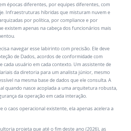
em épocas diferentes, por equipes diferentes, com
je. Infraestruturas híbridas que misturam nuvem e
arquizadas por política, por compliance e por
que existem apenas na cabeça dos funcionários mais
mentou.
isa navegar esse labirinto com precisão. Ele deve
 Proteção de Dados, acordos de conformidade com
de cada usuário em cada contexto. Um assistente de
riais da diretoria para um analista júnior, mesmo
ssível na mesma base de dados que ele consulta. A
eal quando nasce acoplada a uma arquitetura robusta,
segurança da operação em cada interação.
o caos operacional existente, ela apenas acelera a
ltoria projeta que até o fim deste ano (2026), as