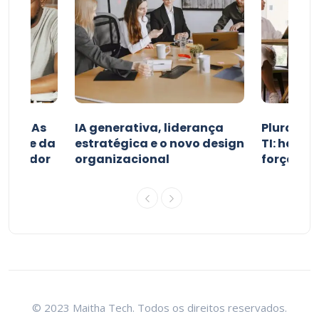
nnel: As
IA generativa, liderança
Pluralida
 frente da
estratégica e o novo design
TI: habil
nsumidor
organizacional
força de 
© 2023 Maitha Tech. Todos os direitos reservados.